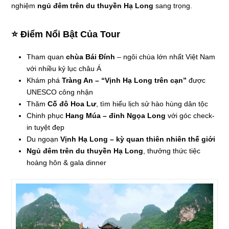
nghiệm
ngủ đêm trên du thuyền Hạ Long
sang trọng.
⭐ Điểm Nổi Bật Của Tour
Tham quan
chùa Bái Đính
– ngôi chùa lớn nhất Việt Nam
với nhiều kỷ lục châu Á
Khám phá
Tràng An – “Vịnh Hạ Long trên cạn”
được
UNESCO công nhận
Thăm
Cố đô Hoa Lư
, tìm hiểu lịch sử hào hùng dân tộc
Chinh phục
Hang Múa – đỉnh Ngọa Long
với góc check-
in tuyệt đẹp
Du ngoạn
Vịnh Hạ Long – kỳ quan thiên nhiên thế giới
Ngủ đêm trên du thuyền Hạ Long
, thưởng thức tiệc
hoàng hôn & gala dinner