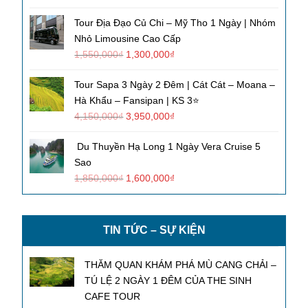
Tour Địa Đạo Củ Chi – Mỹ Tho 1 Ngày | Nhóm
Nhỏ Limousine Cao Cấp
1,550,000
₫
1,300,000
₫
Tour Sapa 3 Ngày 2 Đêm | Cát Cát – Moana –
Hà Khẩu – Fansipan | KS 3⭐
4,150,000
₫
3,950,000
₫
Du Thuyền Hạ Long 1 Ngày Vera Cruise 5
Sao
1,850,000
₫
1,600,000
₫
TIN TỨC – SỰ KIỆN
THĂM QUAN KHÁM PHÁ MÙ CANG CHẢI –
TÚ LỆ 2 NGÀY 1 ĐÊM CỦA THE SINH
CAFE TOUR