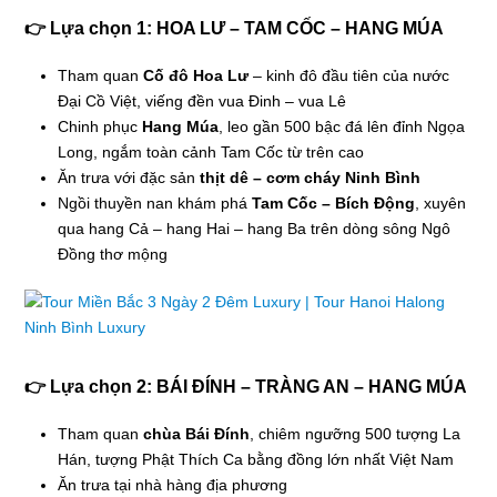
👉 Lựa chọn 1: HOA LƯ – TAM CỐC – HANG MÚA
Tham quan
Cố đô Hoa Lư
– kinh đô đầu tiên của nước
Đại Cồ Việt, viếng đền vua Đinh – vua Lê
Chinh phục
Hang Múa
, leo gần 500 bậc đá lên đỉnh Ngọa
Long, ngắm toàn cảnh Tam Cốc từ trên cao
Ăn trưa với đặc sản
thịt dê – cơm cháy Ninh Bình
Ngồi thuyền nan khám phá
Tam Cốc – Bích Động
, xuyên
qua hang Cả – hang Hai – hang Ba trên dòng sông Ngô
Đồng thơ mộng
👉 Lựa chọn 2: BÁI ĐÍNH – TRÀNG AN – HANG MÚA
Tham quan
chùa Bái Đính
, chiêm ngưỡng 500 tượng La
Hán, tượng Phật Thích Ca bằng đồng lớn nhất Việt Nam
Ăn trưa tại nhà hàng địa phương