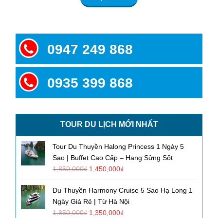
0947 249 868
0935 399 868
TOUR DU LỊCH MỚI NHẤT
Tour Du Thuyền Halong Princess 1 Ngày 5
Sao | Buffet Cao Cấp – Hang Sửng Sốt
1,850,000
₫
1,450,000
₫
Du Thuyền Harmony Cruise 5 Sao Hạ Long 1
Ngày Giá Rẻ | Từ Hà Nội
1,850,000
₫
1,350,000
₫