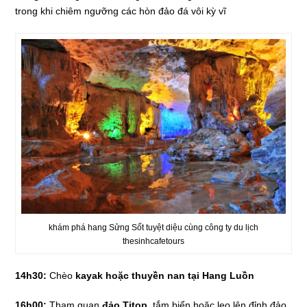
trong khi chiêm ngưỡng các hòn đảo đá vôi kỳ vĩ
khám phá hang Sửng Sốt tuyệt diệu cùng công ty du lịch
thesinhcafetours
14h30:
Chèo
kayak hoặc thuyền nan tại Hang Luồn
16h00:
Tham quan
đảo Titop
, tắm biển hoặc leo lên đỉnh đảo