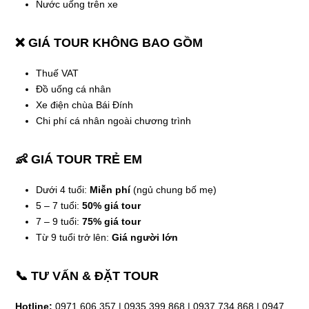
Nước uống trên xe
❌ GIÁ TOUR KHÔNG BAO GỒM
Thuế VAT
Đồ uống cá nhân
Xe điện chùa Bái Đính
Chi phí cá nhân ngoài chương trình
👶 GIÁ TOUR TRẺ EM
Dưới 4 tuổi:
Miễn phí
(ngủ chung bố mẹ)
5 – 7 tuổi:
50% giá tour
7 – 9 tuổi:
75% giá tour
Từ 9 tuổi trở lên:
Giá người lớn
📞 TƯ VẤN & ĐẶT TOUR
Hotline:
0971 606 357 | 0935 399 868 | 0937 734 868 | 0947