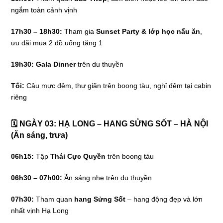
ngắm toàn cảnh vịnh
17h30 – 18h30:
Tham gia
Sunset Party & lớp học nấu ăn
,
ưu đãi mua 2 đồ uống tặng 1
19h30:
Gala Dinner
trên du thuyền
Tối:
Câu mực đêm, thư giãn trên boong tàu, nghỉ đêm tại cabin
riêng
🗓 NGÀY 03: HẠ LONG – HANG SỬNG SỐT – HÀ NỘI
(Ăn sáng, trưa)
06h15:
Tập
Thái Cực Quyền
trên boong tàu
06h30 – 07h00:
Ăn sáng nhẹ trên du thuyền
07h30:
Tham quan
hang Sửng Sốt
– hang động đẹp và lớn
nhất vịnh Hạ Long