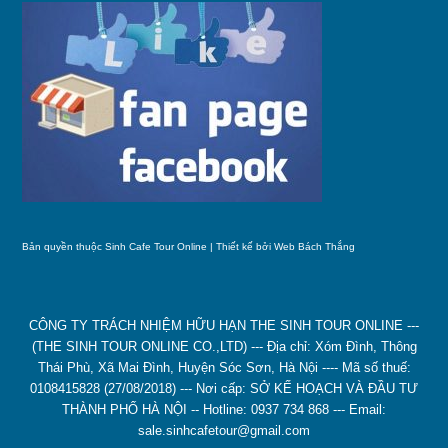
Bản quyền thuộc Sinh Cafe Tour Online | Thiết kế bởi
Web Bách Thắng
CÔNG TY TRÁCH NHIỆM HỮU HẠN THE SINH TOUR ONLINE ---
(THE SINH TOUR ONLINE CO.,LTD) --- Địa chỉ: Xóm Đình, Thông
Thái Phù, Xã Mai Đình, Huyện Sóc Sơn, Hà Nội ---- Mã số thuế:
0108415828 (27/08/2018) --- Nơi cấp: SỞ KẾ HOẠCH VÀ ĐẦU TƯ
THÀNH PHỐ HÀ NỘI -- Hotline: 0937 734 868 --- Email:
sale.sinhcafetour@gmail.com