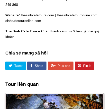
249 868
Website:
thesinhcafetours.com | thesinhcafetouronline.com |
sinhcafetouronline.com
The Sinh Cafe Tour
– Chân thành cảm ơn & hẹn gặp lại quý
khách!
Chia sẻ mạng xã hội
Tweet
Share
Plus one
Pin It
Tour liên quan