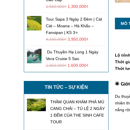
1,550,000
₫
1,300,000
₫
Tour Sapa 3 Ngày 2 Đêm | Cát
MÔ 
Cát – Moana – Hà Khẩu –
Fansipan | KS 3⭐
4,150,000
₫
3,950,000
₫
Du Thuyền Hạ Long 1 Ngày
Lộ trìn
Vera Cruise 5 Sao
Thời gi
1,850,000
₫
1,600,000
₫
Thời l
🌟 Giớ
TIN TỨC – SỰ KIỆN
Du thu
THĂM QUAN KHÁM PHÁ MÙ
nhiên th
CANG CHẢI – TÚ LỆ 2 NGÀY
nắng rộ
1 ĐÊM CỦA THE SINH CAFE
TOUR