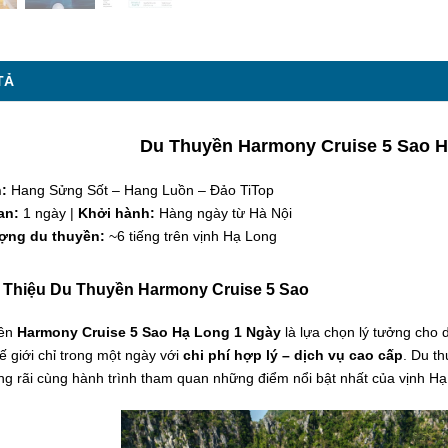
TẢ
Du Thuyền Harmony Cruise 5 Sao H
h:
Hang Sửng Sốt – Hang Luồn – Đảo TiTop
an:
1 ngày |
Khởi hành:
Hàng ngày từ Hà Nội
ượng du thuyền:
~6 tiếng trên vịnh Hạ Long
i Thiệu Du Thuyền Harmony Cruise 5 Sao
yền
Harmony Cruise 5 Sao Hạ Long 1 Ngày
là lựa chọn lý tưởng cho 
ế giới chỉ trong một ngày với
chi phí hợp lý – dịch vụ cao cấp
. Du t
ng rãi cùng hành trình tham quan những điểm nổi bật nhất của vịnh Hạ