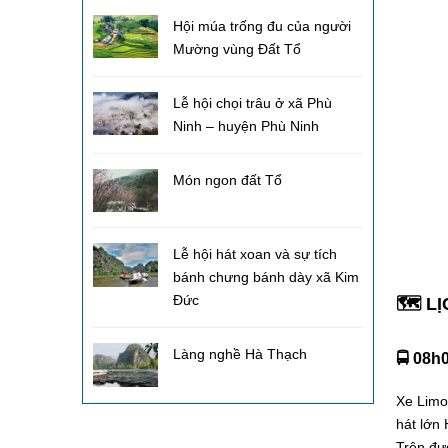
Hội múa trống đu của người
Mường vùng Đất Tổ
Lễ hội chọi trâu ở xã Phù
Ninh – huyện Phù Ninh
Món ngon đất Tổ
Lễ hội hát xoan và sự tích
bánh chưng bánh dày xã Kim
Đức
🗺️ L
Làng nghề Hà Thạch
🚍 08h
Xe Limo
hát lớn
Trên đư