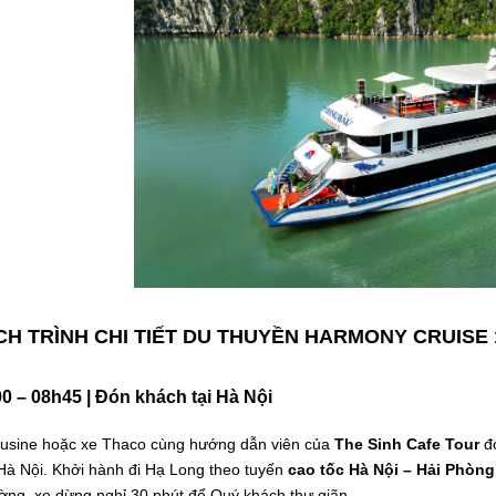
ỊCH TRÌNH CHI TIẾT DU THUYỀN HARMONY CRUISE
00 – 08h45 | Đón khách tại Hà Nội
usine hoặc xe Thaco cùng hướng dẫn viên của
The Sinh Cafe Tour
đó
 Hà Nội. Khởi hành đi Hạ Long theo tuyến
cao tốc Hà Nội – Hải Phòn
ờng, xe dừng nghỉ 30 phút để Quý khách thư giãn.