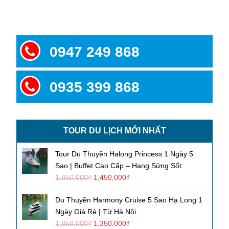
0947 249 868
0935 399 868
TOUR DU LỊCH MỚI NHẤT
Tour Du Thuyền Halong Princess 1 Ngày 5
Sao | Buffet Cao Cấp – Hang Sửng Sốt
1,850,000
₫
1,450,000
₫
Du Thuyền Harmony Cruise 5 Sao Hạ Long 1
Ngày Giá Rẻ | Từ Hà Nội
1,850,000
₫
1,350,000
₫