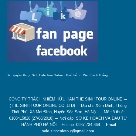
Bản quyền thuộc Sinh Cafe Tour Online | Thiết kế bởi
Web Bách Thắng
CÔNG TY TRÁCH NHIỆM HỮU HẠN THE SINH TOUR ONLINE ---
(THE SINH TOUR ONLINE CO.,LTD) --- Địa chỉ: Xóm Đình, Thông
Thái Phù, Xã Mai Đình, Huyện Sóc Sơn, Hà Nội ---- Mã số thuế:
0108415828 (27/08/2018) --- Nơi cấp: SỞ KẾ HOẠCH VÀ ĐẦU TƯ
THÀNH PHỐ HÀ NỘI -- Hotline: 0937 734 868 --- Email:
sale.sinhcafetour@gmail.com