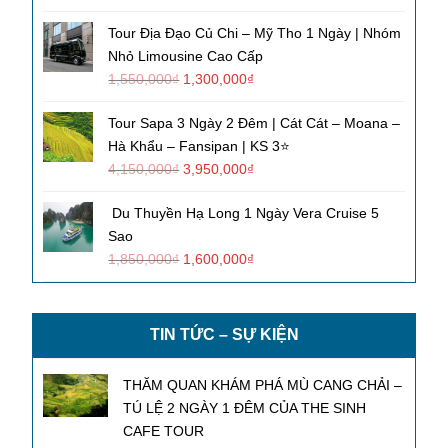
Tour Địa Đạo Củ Chi – Mỹ Tho 1 Ngày | Nhóm
Nhỏ Limousine Cao Cấp
1,550,000
₫
1,300,000
₫
Tour Sapa 3 Ngày 2 Đêm | Cát Cát – Moana –
Hà Khẩu – Fansipan | KS 3⭐
4,150,000
₫
3,950,000
₫
Du Thuyền Hạ Long 1 Ngày Vera Cruise 5
Sao
1,850,000
₫
1,600,000
₫
TIN TỨC – SỰ KIỆN
THĂM QUAN KHÁM PHÁ MÙ CANG CHẢI –
TÚ LỆ 2 NGÀY 1 ĐÊM CỦA THE SINH
CAFE TOUR