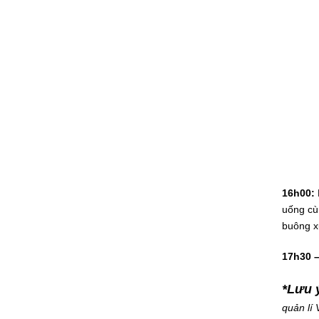
16h00:
uống cùn
buông x
17h30 –
*Lưu 
quản lí 