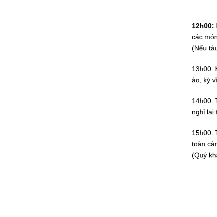
12h00:
các món
(Nếu tà
13h00:
H
ảo, kỳ v
14h00:
T
nghỉ lại
15h00:
toàn cả
(Quý kh