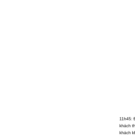
11h45:
Đ
khách t
khách k