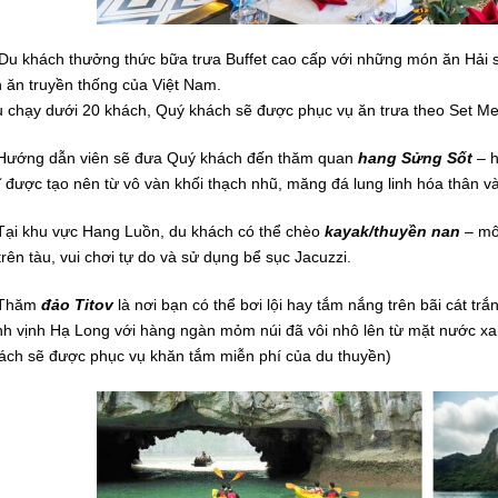
Du khách thưởng thức bữa trưa Buffet cao cấp với những món ăn Hải 
 ăn truyền thống của Việt Nam.
u chạy dưới 20 khách, Quý khách sẽ được phục vụ ăn trưa theo Set M
ướng dẫn viên sẽ đưa Quý khách đến thăm quan
hang Sửng Sốt
– h
ĩ được tạo nên từ vô vàn khối thạch nhũ, măng đá lung linh hóa thân v
ại khu vực Hang Luồn, du khách có thể chèo
kayak/thuyền nan
– môn
 trên tàu, vui chơi tự do và sử dụng bể sục Jacuzzi.
Thăm
đảo Titov
là nơi bạn có thể bơi lội hay tắm nắng trên bãi cát tr
nh vịnh Hạ Long với hàng ngàn mỏm núi đã vôi nhô lên từ mặt nước xa
ách sẽ được phục vụ khăn tắm miễn phí của du thuyền)