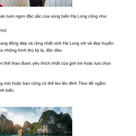
sản tươi ngon đặc sắc của vùng biển Hạ Long cũng như
enu)
ang động đẹp và rộng nhất vịnh Hạ Long với vẻ đẹp huyền
ào những hình thù kỳ lạ, độc đáo.
 thể thao được yêu thích nhất của giới trẻ hoặc lựa chọn
ắng mịn hoặc bạn cũng có thể leo lên đỉnh Titov để ngắm
nh biếc.