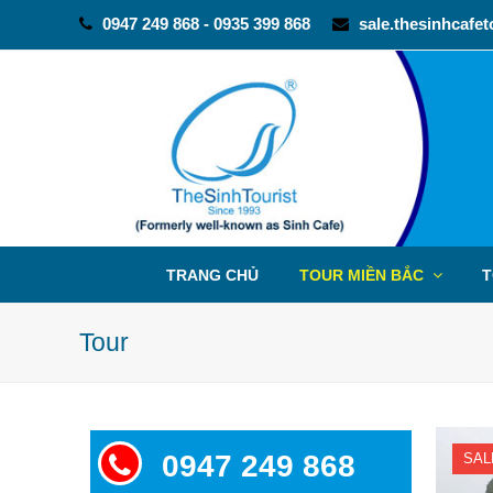
0947 249 868 - 0935 399 868
sale.thesinhcafe
TRANG CHỦ
TOUR MIỀN BẮC
T
Tour
0947 249 868
SAL