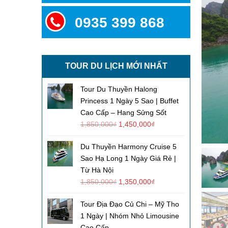
0935 399 868
TOUR DU LỊCH MỚI NHẤT
Tour Du Thuyền Halong
Princess 1 Ngày 5 Sao | Buffet
Cao Cấp – Hang Sửng Sốt
1,850,000
₫
1,450,000
₫
Du Thuyền Harmony Cruise 5
Sao Hạ Long 1 Ngày Giá Rẻ |
Từ Hà Nội
1,850,000
₫
1,350,000
₫
Tour Địa Đạo Củ Chi – Mỹ Tho
1 Ngày | Nhóm Nhỏ Limousine
Cao Cấp