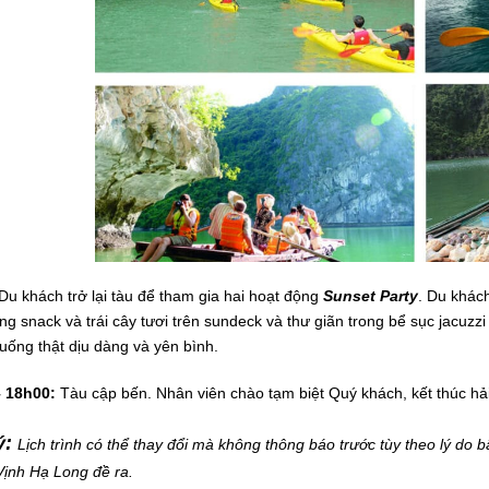
Du khách trở lại tàu để tham gia hai hoạt động
Sunset Party
. Du khác
g snack và trái cây tươi trên sundeck và thư giãn trong bể sục jacuzz
uống thật dịu dàng và yên bình.
 18h00:
Tàu cập bến. Nhân viên chào tạm biệt Quý khách, kết thúc hải 
ý:
Lịch trình có thể thay đổi mà không thông báo trước tùy theo lý do b
Vịnh Hạ Long đề ra.