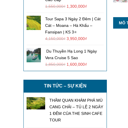
1,550,000
₫
1,300,000
₫
Tour Sapa 3 Ngày 2 Đêm | Cát
MÔ 
Cát – Moana – Hà Khẩu –
Fansipan | KS 3⭐
4,150,000
₫
3,950,000
₫
Du Thuyền Hạ Long 1 Ngày
Vera Cruise 5 Sao
1,850,000
₫
1,600,000
₫
TIN TỨC – SỰ KIỆN
THĂM QUAN KHÁM PHÁ MÙ
CANG CHẢI – TÚ LỆ 2 NGÀY
1 ĐÊM CỦA THE SINH CAFE
TOUR