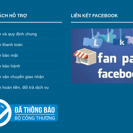
ÁCH HỖ TRỢ
LIÊN KẾT FACEBOOK
h và quy định chung
h thanh toán
h bảo mật
h bảo hành
h vận chuyển giao nhận
 hoàn tiền, đổi trả dịch vụ