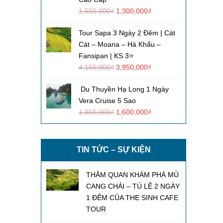
1,550,000
₫
1,300,000
₫
Tour Sapa 3 Ngày 2 Đêm | Cát
Cát – Moana – Hà Khẩu –
Fansipan | KS 3⭐
4,150,000
₫
3,950,000
₫
Du Thuyền Hạ Long 1 Ngày
Vera Cruise 5 Sao
1,850,000
₫
1,600,000
₫
TIN TỨC – SỰ KIỆN
THĂM QUAN KHÁM PHÁ MÙ
CANG CHẢI – TÚ LỆ 2 NGÀY
1 ĐÊM CỦA THE SINH CAFE
TOUR