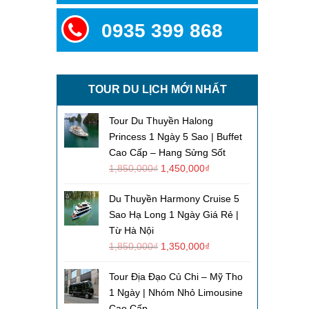
0935 399 868
TOUR DU LỊCH MỚI NHẤT
Tour Du Thuyền Halong
Princess 1 Ngày 5 Sao | Buffet
Cao Cấp – Hang Sửng Sốt
1,850,000
₫
1,450,000
₫
Du Thuyền Harmony Cruise 5
Sao Hạ Long 1 Ngày Giá Rẻ |
Từ Hà Nội
1,850,000
₫
1,350,000
₫
Tour Địa Đạo Củ Chi – Mỹ Tho
1 Ngày | Nhóm Nhỏ Limousine
Cao Cấp