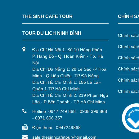
THE SINH CAFE TOUR
CHÍNH S
TOUR DU LICH NINH BÌNH
Chính sác
Chính sác
Địa Chỉ Hà Nội 1: Số 10 Hàng Phèn -
P. Hàng Bồ - Q. Hoàn Kiếm - Tp. Hà
Chính sác
Nội
Chính sác
Địa Chỉ Đà Nẵng 1: 28 Lê Sao -P Hoa
Minh - Q Liên Chiểu- TP Đà Nẵng
Chính sác
Địa Chỉ Hồ Chí Minh 1: 156 Lê Lai-
Quận 1-TP Hồ Chí Minh
Chính sách
Địa Chỉ Hồ Chí Minh 2: 219 Phạm Ngũ
Lão - P Bến Thành - TP Hồ Chí Minh
Hotline: 0947 249 868 - 0935 399 868
- 0971 606 357
Điện thoại : 0947249868
sale.thesinhcafetour@gmail.com