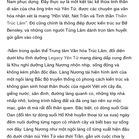
Nam phục dựng. Đây thực sự là một kiệt tác kế thừa tinh thần
di sản của cha ông trên núi Yên Tử, được các chuyên gia văn
hóa nhận xét là mang “Hồn Việt, Nét Trần và Tinh thần
Thiền
Trúc Lâm
”. Đó cũng chính là thông điệp được kiến trúc sư Bill
Bensley, và những con người Tùng Lâm dành trọn tâm huyết
gửi gắm vào công
-Nằm trong quần thể Trung tâm Văn hóa Trúc Lâm, đối diện
dưới khu tĩnh dưỡng
Legacy Yên Tử
mang dáng dấp cung đình
là Khu nghỉ dưỡng Làng Nương nhộn nhịp, sống động và
không kém phần độc đáo. Làng Nương tái hiện hình ảnh của
một ngôi làng Bắc Bộ truyền thống có phong cách kiến trúc và
không gian sinh hoạt thân thuộc của người Việt với cây đa,
giếng nước, sân đình, đường làng quanh co, những lớp nhà
nhấp nhô, tường trình bằng đất và đá ong tạo nên sự mộc
mạc, giản dị mà rất đỗi thân quen. Đặc biệt, có dòng suối Giải
Oan (đổi tên từ dòng suối Hổ Khê huyền thoại từ xa xưa) ngày
đêm nuôi dưỡng từng ngọn cỏ nhành cây và biết bao sự sống
nơi đây. Làng Nương như một ngôi làng cổ từng xuất hiện đâu
đó dưới chân núi Yên Tử vào thời Trần, gắn với cuộc chia ly