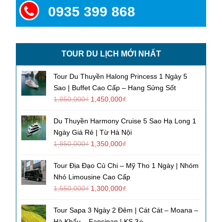
0935 399 868
TOUR DU LỊCH MỚI NHẤT
Tour Du Thuyền Halong Princess 1 Ngày 5
Sao | Buffet Cao Cấp – Hang Sửng Sốt
1,850,000
₫
1,450,000
₫
Du Thuyền Harmony Cruise 5 Sao Hạ Long 1
Ngày Giá Rẻ | Từ Hà Nội
1,850,000
₫
1,350,000
₫
Tour Địa Đạo Củ Chi – Mỹ Tho 1 Ngày | Nhóm
Nhỏ Limousine Cao Cấp
1,550,000
₫
1,300,000
₫
Tour Sapa 3 Ngày 2 Đêm | Cát Cát – Moana –
Hà Khẩu – Fansipan | KS 3⭐