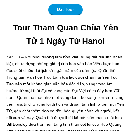
Đặt Tour
Tour Thăm Quan Chùa Yên
Tử 1 Ngày Từ Hanoi
Yên Tử
–
Nơi nuôi dưỡng tâm hồn Việt.
Vùng đất địa linh nhân
kiệt, chứa đựng những giá trị tinh hoa văn hóa Việt được hun
đúc suốt chiều dài lịch sử ngàn năm của dân tộc. Quần thể
Trung tâm Văn hóa
Trúc Lâm
tọa
lạc dưới chân núi Yên Tử.
Tạo nên một không gian văn hóa độc đáo, vang vọng âm
hưởng từ một thời đại vẻ vang của Đại Việt cách đây hơn 700
năm. Quần thể mới như một vùng đệm, bổ sung, tôn vinh, tăng
thêm giá trị cho vùng lõi di tích và di sản tâm linh ở trên núi Yên
Tử, gắn chặt thêm đạo và đời, hòa quyện cảnh và người, kết
nối xưa và nay. Quần thể được thiết kế bởi kiến trúc sư tài hoa
Bill Bensley dựa trên nền tảng tinh thần cốt lõi của Huệ Quang