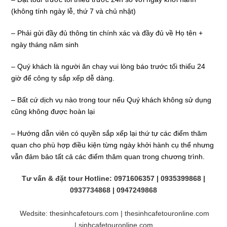
(không tính ngày lễ, thứ 7 và chủ nhật)
–
Phải gửi đầy đủ thông tin chính xác và đầy đủ về Họ tên +
ngày tháng năm sinh
–
Quý khách là người ăn chay vui lòng báo trước tối thiểu 24
giờ để công ty sắp xếp dễ dàng.
–
Bất cứ dịch vụ nào trong tour nếu Quý khách không sử dụng
cũng không được hoàn lại
–
Hướng dẫn viên có quyền sắp xếp lại thứ tự các điểm thăm
quan cho phù hợp điều kiện từng ngày khởi hành cụ thể nhưng
vẫn đảm bảo tất cả các điểm thăm quan trong chương trình.
Tư vấn & đặt tour
Hotline:
0971606357 | 0935399868 |
0937734868 | 0947249868
Wedsite:
thesinhcafetours.com
|
thesinhcafetouronline.com
|
sinhcafetouronline.com