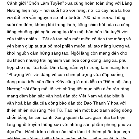
Cảnh giới “Chốn Lâm Tuyền” xưa cũng hoàn toàn ứng với Làng
Nương hiện nay – nơi suối hợp với rừng, nơi cỏ cây hoa lá hòa
với đất trời vẫn nguyên sơ như từ trên 700 năm trước. Tiếng
suối êm đềm, không khí trong lành, tiếng chim hót hòa ca cùng
tiếng chuông gió ngân vang tạo lên một bản hòa tấu tuyệt vời
của thiên nhiên… Tất cả tạo nên một miền cổ tích thơ mộng và
yên bình giúp ta trút bỏ mọi phiền muộn, tái tạo năng lượng và
khơi nguồn cảm hứng sáng tạo. Ngôi làng còn mang đến cho
du khách những trải nghiệm văn hóa cộng đồng làng xã, phù
hợp cho mọi lứa tuổi.
Đình làng nằm vị trí trung tâm mang tên
“Phượng Vũ” với dáng vẻ con chim phượng vừa đáp xuống,
đang múa trên sân đình. Đây cũng là nơi diễn ra “Đêm hội làng
Nương” sôi động mỗi tối với những tiết mục biểu diễn rộn ràng,
mang đậm bản sắc văn hoá dân tộc Việt Nam và đặc biệt là
văn hoá bản địa của đồng bào dân tộc Dao Thanh Y hoà với
thiên nhiên núi rừng
Yên Tử
.
Tạo nên một bức tranh sống động
chốn bồng lai tiên cảnh. Xung quanh là các gian nhà tái hiện
làng nghề truyền thống xưa với những sản phẩm phong phú và
độc đáo. Hành trình chăm sóc thân tâm-trí thêm phần trọn vẹn
với lớp học Yoga, thiền hành, ngâm chân – bấm huyệt, trị liệu