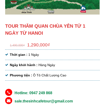
TOUR THĂM QUAN CHÙA YÊN TỬ 1
NGÀY TỪ HANOI
1,290,000
₫
1,490,000
₫
Thời gian :
1 Ngày
Ngày khởi hành :
Hàng Ngày
Phương tiện :
Ô Tô Chất Lượng Cao
Hotline: 0947 249 868
sale.thesinhcafetour@gmail.com