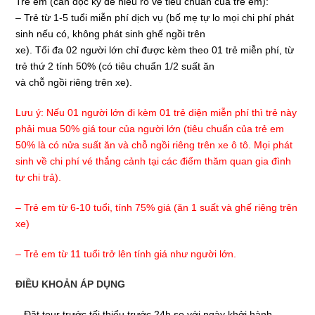
Trẻ em (cần đọc kỹ để hiểu rõ về tiêu chuẩn của trẻ em):
–
Trẻ từ 1-5 tuổi miễn phí dịch vụ (bố mẹ tự lo mọi chi phí phát
sinh nếu có, không phát sinh ghế ngồi trên
xe). Tối đa 02 người lớn chỉ được kèm theo 01 trẻ miễn phí, từ
trẻ thứ 2 tính 50% (có tiêu chuẩn 1/2 suất ăn
và chỗ ngồi riêng trên xe).
Lưu ý: Nếu 01 người lớn đi kèm 01 trẻ diện miễn phí thì trẻ này
phải mua 50% giá tour của người lớn (tiêu chuẩn của trẻ em
50% là có nửa suất ăn và chỗ ngồi riêng trên xe ô tô. Mọi phát
sinh về chi phí vé thắng cảnh tại các điểm thăm quan gia đình
tự chi trả).
–
Trẻ em từ 6-10 tuổi, tính 75% giá (ăn 1 suất và ghế riêng trên
xe)
–
Trẻ em từ 11 tuổi trở lên tính giá như người lớn.
ĐIỀU KHOẢN ÁP DỤNG
–
Đặt tour trước tối thiểu trước 24h so với ngày khởi hành