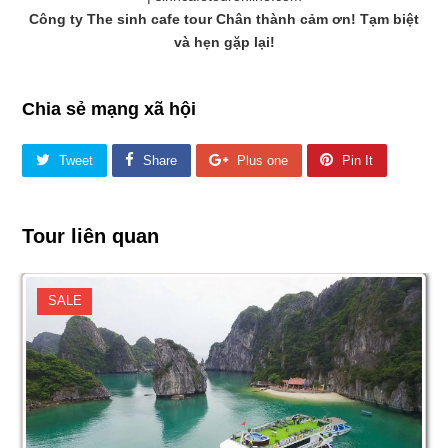
Công ty
The sinh cafe tour
Chân thành cảm ơn! Tạm biệt
và hẹn gặp lại!
Chia sẻ mạng xã hội
Tweet
Share
Plus one
Pin It
Tour liên quan
SALE