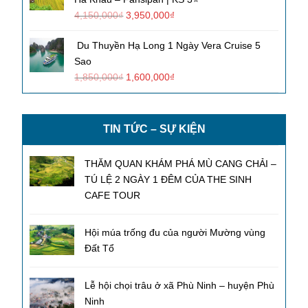
4,150,000
₫
3,950,000
₫
Du Thuyền Hạ Long 1 Ngày Vera Cruise 5
Sao
1,850,000
₫
1,600,000
₫
TIN TỨC – SỰ KIỆN
THĂM QUAN KHÁM PHÁ MÙ CANG CHẢI –
TÚ LỆ 2 NGÀY 1 ĐÊM CỦA THE SINH
CAFE TOUR
Hội múa trống đu của người Mường vùng
Đất Tổ
Lễ hội chọi trâu ở xã Phù Ninh – huyện Phù
Ninh