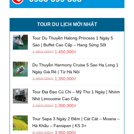
TOUR DU LỊCH MỚI NHẤT
Tour Du Thuyền Halong Princess 1 Ngày 5
Sao | Buffet Cao Cấp – Hang Sửng Sốt
1,850,000
₫
1,450,000
₫
Du Thuyền Harmony Cruise 5 Sao Hạ Long 1
Ngày Giá Rẻ | Từ Hà Nội
1,850,000
₫
1,350,000
₫
Tour Địa Đạo Củ Chi – Mỹ Tho 1 Ngày | Nhóm
Nhỏ Limousine Cao Cấp
1,550,000
₫
1,300,000
₫
Tour Sapa 3 Ngày 2 Đêm | Cát Cát – Moana –
Hà Khẩu – Fansipan | KS 3⭐
4,150,000
₫
3,950,000
₫