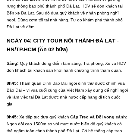
rừng thông bao phủ thành phố Đà Lạt. HDV sẽ đón khách tại
Bến xe Đà Lạt. Sau đó đưa quý khách về nhận phòng nghĩ
ngơi. Dùng cơm tối tại nhà hàng. Tự do khám phá thành phố
Đà Lạt về đêm.
NGÀY 04: CITY TOUR NỘI THÀNH ĐÀ LẠT ­-
HN/TP.HCM (Ăn 02 bữa)
Sáng:
Quý khách dùng điểm tâm sáng, Trả phòng, Xe và HDV
đón khách tại khách sạn khởi hành chương trình tham quan.
8h45:
Tham quan
Dinh Bảo Đại
ngôi dinh thự được chính vua
Bảo Đại – vị vua cuối cùng của Việt Nam xây dựng để nghỉ ngơi
và làm việc tại Đà Lạt được nhà nước cấp hạng di tích quốc
gia.
9h45:
Xe tiếp tục đưa quý khách
Cáp Treo và Đồi vọng cảnh:
Ngọn đồi cao 1500m so với mực nước biển để quý khách có
thể ngắm toàn cảnh thành phố Đà Lạt. Có hệ thống cáp treo