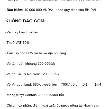
-Bảo hiểm:
10.000.000 VND/vụ, theo quy định của BH PVI
KHÔNG BAO GỒM:
-Vé máy bay + vé tàu
-Thuế VAT 10%
-Tiền Tip cho HDV và tài xế địa phương
-Vé tắm bùn khoáng 200.000đ/k
-Vé hồ Cá Trí Nguyên: 120.000 đ/k
-Vé Vinpearlland: 880k/ người lớn – 700k/ trẻ em từ 1m – 1m4
-Máng trượt Dantala 60.000 đ/khứ hồi
-Chi phí cá nhân, điện thoại ,giặt ủi, nước uống tại khách sạn…