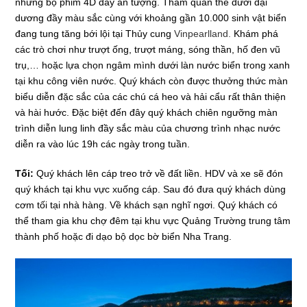
những bộ phim 4D đầy ấn tượng. Tham quan thế dưới đại
dương đầy màu sắc cùng với khoảng gần 10.000 sinh vật biển
đang tung tăng bới lội tại Thủy cung
Vinpearlland
.
Khám phá
các trò chơi như trượt ống, trượt máng, sóng thần, hố đen vũ
trụ,… hoặc lựa chọn ngâm mình dưới làn nước biển trong xanh
tại khu công viên nước. Quý khách còn được thưởng thức màn
biểu diễn đặc sắc của các chú cá heo và hải cẩu rất thân thiện
và hài hước. Đặc biệt đến đây quý khách chiên ngưỡng màn
trình diễn lung linh đầy sắc màu của chương trình nhạc nước
diễn ra vào lúc 19h các ngày trong tuần.
Tối:
Quý khách lên cáp treo trở về đất liền. HDV và xe sẽ đón
quý khách tại khu vực xuống cáp. Sau đó đưa quý khách dùng
cơm tối tại nhà hàng. Về khách sạn nghĩ ngơi. Quý khách có
thể tham gia khu chợ đêm tại khu vực Quảng Trường trung tâm
thành phố hoặc đi dạo bộ dọc bờ biển Nha Trang.