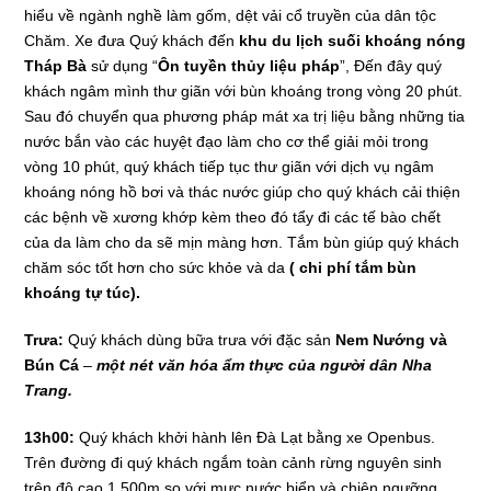
hiểu về ngành nghề làm gốm, dệt vải cổ truyền của dân tộc
Chăm. Xe đưa Quý khách đến
khu du lịch suối khoáng nóng
Tháp Bà
sử dụng “
Ôn tuyền thủy liệu pháp
”, Đến đây quý
khách ngâm mình thư giãn với bùn khoáng trong vòng 20 phút.
Sau đó chuyển qua phương pháp mát xa trị liệu bằng những tia
nước bắn vào các huyệt đạo làm cho cơ thể giải mỏi trong
vòng 10 phút, quý khách tiếp tục thư giãn với dịch vụ ngâm
khoáng nóng hồ bơi và thác nước giúp cho quý khách cải thiện
các bệnh về xương khớp kèm theo đó tẩy đi các tế bào chết
của da làm cho da sẽ mịn màng hơn. Tắm bùn giúp quý khách
chăm sóc tốt hơn cho sức khỏe và da
( chi phí tắm bùn
khoáng tự túc).
Trưa:
Quý khách dùng bữa trưa với đặc sản
Nem Nướng và
Bún Cá
–
một nét văn hóa ẩm thực của người dân Nha
Trang
.
13h00:
Quý khách khởi hành lên Đà Lạt bằng xe Openbus.
Trên đường đi quý khách ngắm toàn cảnh rừng nguyên sinh
trên độ cao 1.500m so với mực nước biển và chiên ngưỡng