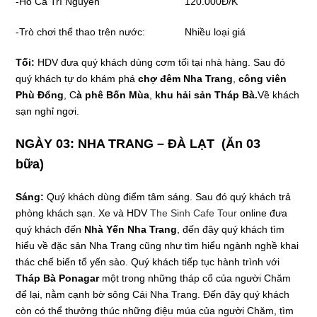
-Hồ Cá Trí Nguyên 120.000Đ/K
-Trò chơi thể thao trên nước: Nhiều loại giá
Tối:
HDV đưa quý khách dùng cơm tối tại nhà hàng. Sau đó
quý khách tự do khám phá
chợ đêm Nha Trang
,
công viên
Phù Đổng
, C
à phê Bốn Mùa
,
khu hải sản Tháp Bà.
Về khách
sạn nghỉ ngơi.
NGÀY 03: NHA TRANG – ĐÀ LẠT (Ăn 03
bữa)
Sáng:
Quý khách dùng điểm tâm sáng. Sau đó quý khách trả
phòng khách sạn. Xe và HDV
The Sinh Cafe Tour
online đưa
quý khách đến
Nhà Yến Nha Trang
, đến đây quý khách tìm
hiểu về đặc sản Nha Trang cũng như tìm hiểu ngành nghề khai
thác chế biến tổ yến sào. Quý khách tiếp tục hành trình với
Tháp Bà Ponagar
một trong những tháp cổ của người Chăm
để lại, nằm cạnh bờ sông Cái Nha Trang. Đến đây quý khách
còn có thể thưởng thúc những điệu múa của người Chăm, tìm