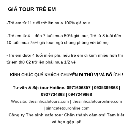
GIÁ TOUR TRẺ EM
-Trẻ em từ 11 tuổi trở lên mua 100% giá tour
-Trẻ em từ 4 – đến 7 tuổi mua 50% giá tour, Trẻ từ 8 tuôi đến
10 tuổi mua 75% giá tour, ngủ chung phòng với bố mẹ
-Trẻ em dưới 4 tuổi miễn phí, nếu trẻ em đi kèm nhiều hơn thì
từ em thứ 02 trở lên phải mua 1/2 vé
KÍNH CHÚC QUÝ KHÁCH CHUYẾN ĐI THÚ VỊ VÀ BỔ ÍCH !
Tư vấn & đặt tour
Hotline:
0971606357 | 0935399868 |
0937734868 | 0947249868
Wedsite:
thesinhcafetours.com
|
thesinhcafetouronline.com
|
sinhcafetouronline.com
Công ty
The sinh cafe tour
Chân thành cảm ơn! Tạm biệt
và hẹn gặp lại!