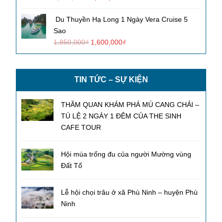
Du Thuyền Hạ Long 1 Ngày Vera Cruise 5
Sao
1,850,000
₫
1,600,000
₫
TIN TỨC – SỰ KIỆN
THĂM QUAN KHÁM PHÁ MÙ CANG CHẢI –
TÚ LỆ 2 NGÀY 1 ĐÊM CỦA THE SINH
CAFE TOUR
Hội múa trống đu của người Mường vùng
Đất Tổ
Lễ hội chọi trâu ở xã Phù Ninh – huyện Phù
Ninh