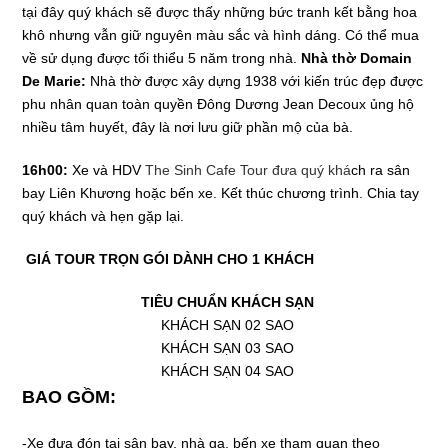
tại đây quý khách sẽ được thấy những bức tranh kết bằng hoa
khô nhưng vẫn giữ nguyên màu sắc và hình dáng. Có thể mua
về sử dụng được tối thiểu 5 năm trong nhà.
Nhà thờ Domain
De Marie:
Nhà thờ được xây dựng 1938 với kiến trúc đẹp được
phu nhân quan toàn quyền Đông Dương Jean Decoux ủng hộ
nhiều tâm huyết, đây là nơi lưu giữ phần mộ của bà.
16h00:
Xe và HDV
The Sinh Cafe Tour
đưa quý khá
ch ra sân
bay Liên Khương hoặc bến xe. Kết thúc chương trình. Chia tay
quý khách và hẹn gặp lại.
GIÁ TOUR TRỌN GÓI DÀNH CHO 1 KHÁCH
TIÊU CHUẨN KHÁCH SẠN
KHÁCH SẠN 02 SAO
KHÁCH SẠN 03 SAO
KHÁCH SẠN 04 SAO
BAO GỒM:
-Xe đưa đón tại sân bay, nhà ga, bến xe tham quan theo