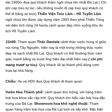
dài 2300m đưa quý khách thăm ngôi chùa lớn nhất Đà Lạt ( Chi
phí cáp treo tự túc, nếu không muốn đi cáp treo quý khách có
thể đi bằng xe tour).
Thiền Viện Trúc Lâm – Hồ Tuyền Lâm
ngôi chùa lớn được xây dựng năm 1993 theo phái Thiền Tông
với diện tích rộng 24 hecta cảnh quan đẹp nhìn xuống khu du
lịch Hồ Tuyền Lâm.
11h00:
Tham quan
Thác Dantala
cảnh thác nước hung vĩ giữa
núi rừng Tây Nguyên, hiện nay là một trong những thác nước
đẹp và sạch nhất Đà Lạt. Quý khach có thể thưởng thức cảm
giác mạnh bằng xe trượt ống hiện đại nhất hiện nay
( chi phí
máng trượt tự túc).
Quý khách về lại thành phố dùng cơm
trưa tại nhà hàng.
Chiều:
Xe và HDV đưa Quý khách đi tham quan:
Vườn Hoa Thành phố:
cảnh quan thơ mộng, với hàng trăm
loài hoa khoe sắc rập trời. Quý khách tìm hiểu các loài hoa đặc
trưng của Đà Lạt.
Showroom hoa khô nghệ thuật:
Tham
quan hàng trăm loài hoa của Đà Lạt tươi và sấy khô. Đặc biệt