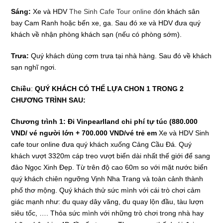
Sáng:
Xe và HDV
The Sinh Cafe Tour
online đ
ón khách sân
bay Cam Ranh hoặc bến xe, ga. Sau đó xe và HDV đưa quý
khách về nhận phòng khách sạn (nếu có phòng sớm).
Trưa:
Quý khách dùng cơm trưa tại nhà hàng. Sau đó về khách
sạn nghĩ ngơi.
Chiều
:
QUÝ KHÁCH CÓ THỂ LỰA CHON 1 TRONG 2
CHƯƠNG TRÌNH SAU:
Chương trình 1: Đi Vinpearlland chi phí tự túc (880.000
VND/ vé người lớn + 700.000 VND/vé trẻ em
Xe và HDV Sinh
cafe tour online đưa quý khách xuống Cảng Cầu Đá. Quý
khách vượt 3320m cáp treo vượt biển dài nhất thế giới để sang
đảo Ngọc Xinh Đẹp. Từ trên độ cao 60m so với mặt nước biển
quý khách chiên ngưỡng Vịnh Nha Trang và toàn cảnh thành
phố thơ mộng. Quý khách thử sức mình với cái trò chơi cảm
giác mạnh như: đu quay dây văng, đu quay lộn đầu, tàu lượn
siêu tốc, …. Thỏa sức mình với những trò chơi trong nhà hay