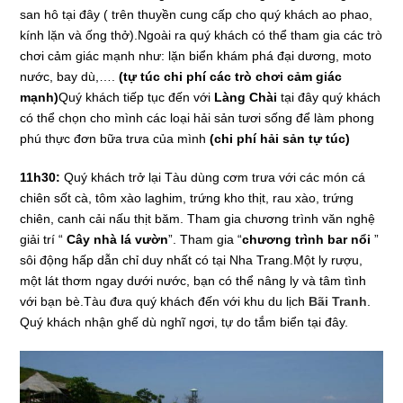
san hô tại đây ( trên thuyền cung cấp cho quý khách ao phao,
kính lặn và ống thở).Ngoài ra quý khách có thể tham gia các trò
chơi cảm giác mạnh như: lặn biển khám phá đại dương, moto
nước, bay dù,….
(tự túc chi phí các trò chơi cảm giác
mạnh)
Quý khách tiếp tục đến với
Làng Chài
tại đây quý khách
có thể chọn cho mình các loại hải sản tươi sống để làm phong
phú thực đơn bữa trưa của mình
(chi phí hải sản tự túc)
11h30:
Quý khách trở lại Tàu dùng cơm trưa với các món cá
chiên sốt cà, tôm xào laghim, trứng kho thịt, rau xào, trứng
chiên, canh cải nấu thịt băm. Tham gia chương trình văn nghệ
giải trí “
Cây nhà lá vườn
”. Tham gia “
chương trình bar nổi
”
sôi động hấp dẫn chỉ duy nhất có tại Nha Trang.Một ly rượu,
một lát thơm ngay dưới nước, bạn có thể nâng ly và tâm tình
với bạn bè.Tàu đưa quý khách đến với khu du lịch
Bãi Tranh
.
Quý khách nhận ghế dù nghĩ ngơi, tự do tắm biển tại đây.