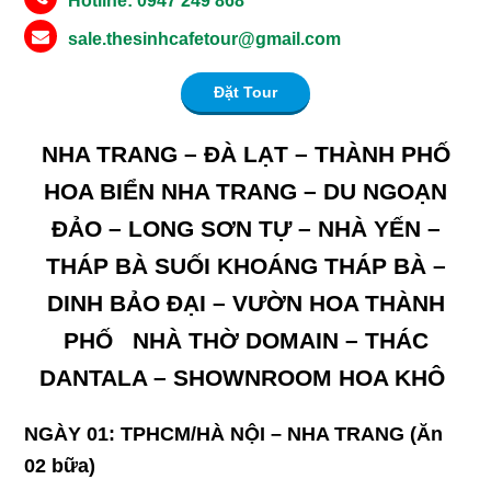
Hotline: 0947 249 868
sale.thesinhcafetour@gmail.com
Đặt Tour
NHA TRANG – ĐÀ LẠT – THÀNH PHỐ
HOA BIỂN
NHA TRANG – DU NGOẠN
ĐẢO – LONG SƠN TỰ – NHÀ YẾN –
THÁP BÀ
SUỐI KHOÁNG THÁP BÀ –
DINH BẢO ĐẠI – VƯỜN HOA THÀNH
PHỐ
NHÀ THỜ DOMAIN – THÁC
DANTALA – SHOWNROOM HOA KHÔ
NGÀY 01: TPHCM/HÀ NỘI – NHA TRANG
(Ăn
02 bữa)