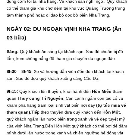
dùng cơm tối tại nhà hàng. Về khách sạn nghĩ ngơi. Quý khách
có thể tham gia khu chợ đêm tại khu vực Quảng Trường trung
tâm thành phố hoặc đi dạo bộ dọc bờ biển Nha Trang.
NGÀY 02: DU NGOẠN VỊNH NHA TRANG
(Ăn
03 bữa)
Sáng:
Quý khách ăn sáng tại khách sạn. Sau đó chuẩn bị đồ
tắm, kem chống nắng để tham gia chuyến du ngoạn đảo.
8h30 – 8h45
: Xe và hướng dẫn viên đến đón khách tại khách
sạn. Sau đó đưa quý khách xuống cảng Cầu Đá.
9h15:
Quý khách lên thuyền, khởi hành đến
Hòn Miễu
tham
quan
Thủy cung Trí Nguyên
. Cận cảnh ngắm con tàu cổ và
khám phá hàng trăm loài sinh vật biển nơi đây
(tự túc mua vé
tham quan).
Tiếp theo thuyền đưa quý khách đến
Hòn Một
,
quý khách ngắm làn nước biển trong xanh và vẻ đẹp tuyệt mỹ
của vịnh Nha Trang.Đến Hòn Một quý khách có thể bơi để đắm
mình dưới làn nước trong xanh và chiên ngưỡng hệ động vật