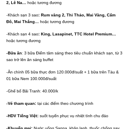
2, Lê Na…
hoặc tương đương
-Khách sạn 3 sao
: Rum vàng 2, Thi Thảo, Mai Vàng, Cẩm
Đô, Mai Thắng…
hoặc tương đương
-Khách sạn 4 sao
: King, Lasapinet,
TTC Hotel Premium
…
hoặc tương đương
-Bữa ăn
: 3 bữa Điểm tâm sáng theo tiêu chuẩn khách sạn, từ 3
sao trở lên ăn sáng buffet
-Ăn chính 05 bữa thực đơn 120.000đ/suất + 1 bữa trên Tàu &
01 bữa Nem 100.000đ/suất
-Ghế bố Bãi Tranh: 40.000/k
-Vé tham quan:
tại các điểm theo chương trình
-HDV Tiếng Việt:
suốt tuyến phục vụ nhiệt tình chu đáo
-Khuyến mại:
Nước uống Sanna, khăn lạnh, thuốc chống say