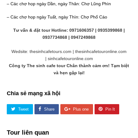
– Các chợ họp ngày Dần, ngày Thân: Chợ Lũng Phìn
– Các chợ họp ngày Tuất, ngày Thìn: Chợ Phố Cáo
Tư vấn & đặt tour
Hotline:
0971606357 | 0935399868 |
0937734868 | 0947249868
Wedsite:
thesinhcafetours.com
|
thesinhcafetouronline.com
|
sinhcafetouronline.com
Công ty
The sinh cafe tour
Chân thành cảm ơn! Tạm biệt
và hẹn gặp lại!
Chia sẻ mạng xã hội
Tweet
Share
Plus one
Pin It
Tour liên quan