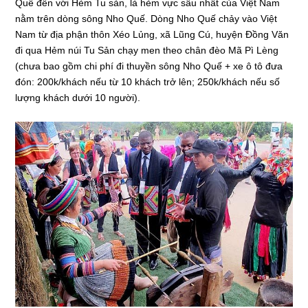
Quế đến với Hẻm Tu sản, là hẻm vực sâu nhất của Việt Nam
nằm trên dòng sông Nho Quế. Dòng Nho Quế chảy vào Việt
Nam từ địa phận thôn Xéo Lủng, xã Lũng Cú, huyện Đồng Văn
đi qua Hẻm núi Tu Sản chạy men theo chân đèo Mã Pì Lèng
(chưa bao gồm chi phí đi thuyền sông Nho Quế + xe ô tô đưa
đón: 200k/khách nếu từ 10 khách trở lên; 250k/khách nếu số
lượng khách dưới 10 người).