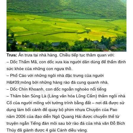
Trưa:
Ăn trưa tại nhà hàng. Chiều tiếp tục thăm quan với:
– Dốc Thẩm Mã, con dốc xưa kia người dân dùng để thẩm định
sức khỏe của những con ngựa thồ.
– Phố Cáo với những ngôi nhà đặc trưng của người
H&#39;mông bởi những hàng rào đá cung quanh nhà.
– Dốc Chín Khoanh, con dốc ngoằn nghoèo nổi tiếng
– Thăm bản Sủng Là (Làng văn hóa Lũng Cẩm) thăm ngôi nhà
Cổ của người mông với tường trình bằng đất – nơi đã được sử
dụng làm bối cảnh để quay bộ phim nhựa Chuyện của Pao
năm 2006 của đạo diễn Ngô Quang Hải được chuyển thể từ
truyện ngắn Tiếng đàn môi sau bờ rào đá của nhà văn Đỗ Bích
Thủy đã giành được 4 giải Cánh diều vàng.