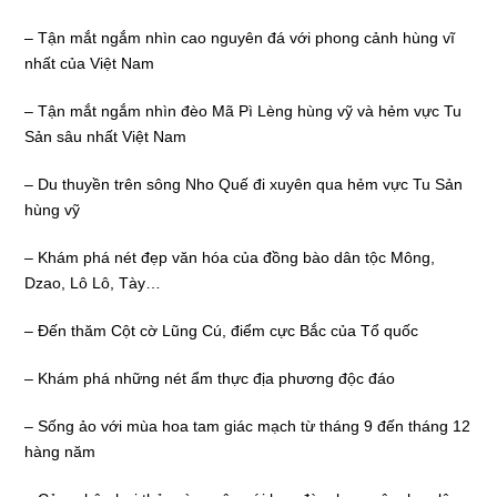
– Tận mắt ngắm nhìn cao nguyên đá với phong cảnh hùng vĩ
nhất của Việt Nam
– Tận mắt ngắm nhìn đèo Mã Pì Lèng hùng vỹ và hẻm vực Tu
Sản sâu nhất Việt Nam
– Du thuyền trên sông Nho Quế đi xuyên qua hẻm vực Tu Sản
hùng vỹ
– Khám phá nét đẹp văn hóa của đồng bào dân tộc Mông,
Dzao, Lô Lô, Tày…
– Đến thăm Cột cờ Lũng Cú, điểm cực Bắc của Tổ quốc
– Khám phá những nét ẩm thực địa phương độc đáo
– Sống ảo với mùa hoa tam giác mạch từ tháng 9 đến tháng 12
hàng năm