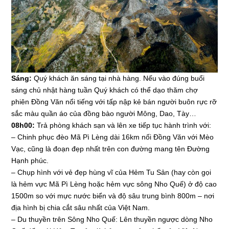
Sáng:
Quý khách ăn sáng tại nhà hàng. Nếu vào đúng buổi
sáng chủ nhật hàng tuần Quý khách có thể dạo thăm chợ
phiên Đồng Văn nổi tiếng với tấp nập kẻ bán người buôn rực rỡ
sắc màu quần áo của đồng bào người Mông, Dao, Tày…
08h00:
Trả phòng khách sạn và lên xe tiếp tục hành trình với:
– Chinh phục đèo Mã Pì Lèng dài 16km nối Đồng Văn với Mèo
Vạc, cũng là đoạn đẹp nhất trên con đường mang tên Đường
Hạnh phúc.
– Chụp hình với vẻ đẹp hùng vĩ của Hẻm Tu Sản (hay còn gọi
là hẻm vực Mã Pì Lèng hoặc hẻm vực sông Nho Quế) ở độ cao
1500m so với mực nước biển và độ sâu trung bình 800m – nơi
địa hình bị chia cắt sâu nhất của Việt Nam.
– Du thuyền trên Sông Nho Quế: Lên thuyền ngược dòng Nho