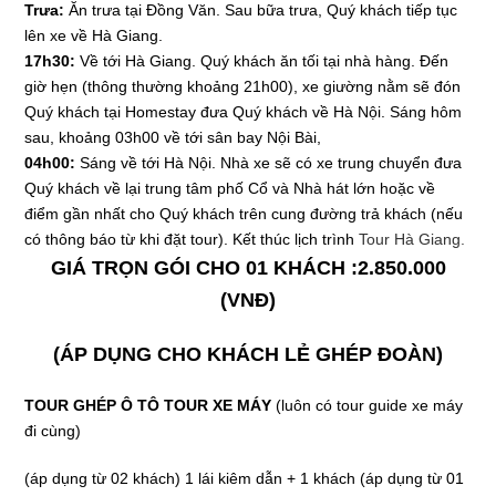
Trưa:
Ăn trưa tại Đồng Văn. Sau bữa trưa, Quý khách tiếp tục
lên xe về Hà Giang.
17h30:
Về tới Hà Giang. Quý khách ăn tối tại nhà hàng. Đến
giờ hẹn (thông thường khoảng 21h00), xe giường nằm sẽ đón
Quý khách tại Homestay đưa Quý khách về Hà Nội. Sáng hôm
sau, khoảng 03h00 về tới sân bay Nội Bài,
04h00:
Sáng về tới Hà Nội. Nhà xe sẽ có xe trung chuyển đưa
Quý khách về lại trung tâm phố Cổ và Nhà hát lớn hoặc về
điểm gần nhất cho Quý khách trên cung đường trả khách (nếu
có thông báo từ khi đặt tour). Kết thúc lịch trình
Tour Hà Giang
.
GIÁ TRỌN GÓI CHO 01 KHÁCH :
2.850.000
(VNĐ)
(ÁP DỤNG CHO KHÁCH LẺ GHÉP ĐOÀN)
TOUR GHÉP Ô TÔ TOUR XE MÁY
(luôn có tour guide xe máy
đi cùng)
(áp dụng từ 02 khách) 1 lái kiêm dẫn + 1 khách (áp dụng từ 01