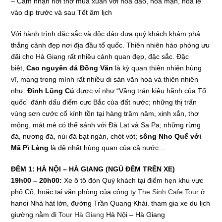
– Cảm nhận hơi thở mùa xuân với hoa đào, hoa mận, hoa lê
vào dịp trước và sau Tết âm lịch
Với hành trình đặc sắc và độc đáo đưa quý khách khám phá
thắng cảnh đẹp nơi địa đầu tổ quốc. Thiên nhiên hào phóng ưu
đãi cho Hà Giang rất nhiều cảnh quan đẹp, đặc sắc. Đặc
biệt,
Cao nguyên đá Đồng Văn
là kỳ quan thiên nhiên hùng
vĩ, mang trong mình rất nhiều di sản văn hoá và thiên nhiên
như:
Đỉnh Lũng Cú
được ví như “Vầng trán kiêu hãnh của Tổ
quốc” đánh dấu điểm cực Bắc của đất nước; những thị trấn
vùng sơn cước cổ kính tồn tại hàng trăm năm, xinh xắn, thơ
mộng, mát mẻ có thể sánh với Đà Lạt và Sa Pa; những rừng
đá, nương đá, núi đá bạt ngàn, chót vót;
sông Nho Quế với
Mã Pì Lèng
là đệ nhất hùng quan của cả nước…
ĐÊM 1: HÀ NỘI – HÀ GIANG (NGỦ ĐÊM TRÊN XE)
19h00 – 20h00:
Xe ô tô đón Quý khách tại điểm hẹn khu vực
phố Cổ, hoặc tại văn phòng của công ty
The Sinh Cafe Tour
ở
hanoi Nhà hát lớn, đường Trần Quang Khải. tham gia xe du lịch
giường nằm đi
Tour Hà Giang
Hà Nội – Hà Giang