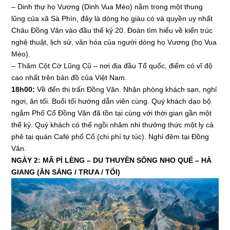
– Dinh thự họ Vương (Dinh Vua Mèo) nằm trong một thung
lũng của xã Sà Phìn, đây là dòng họ giàu có và quyền uy nhất
Châu Đồng Văn vào đầu thế kỷ 20. Đoàn tìm hiểu về kiến trúc
nghệ thuật, lịch sử, văn hóa của người dòng họ Vương (họ Vua
Mèo).
– Thăm Cột Cờ Lũng Cũ – nơi địa đầu Tổ quốc, điểm có vĩ độ
cao nhất trên bản đồ của Việt Nam.
18h00:
Về đến thị trấn Đồng Văn. Nhận phòng khách sạn, nghỉ
ngơi, ăn tối. Buổi tối hướng dẫn viên cùng. Quý khách dạo bộ
ngắm Phố Cổ Đồng Văn đã tồn tại cùng với thời gian gần một
thế kỷ. Quý khách có thể ngồi nhâm nhi thưởng thức một ly cà
phê tại quán Café phố Cổ (chi phí tự túc). Nghỉ đêm tại Đồng
Văn.
NGÀY 2: MÃ PÌ LÈNG – DU THUYỀN SÔNG NHO QUẾ – HÀ
GIANG (ĂN SÁNG / TRƯA / TỐI)