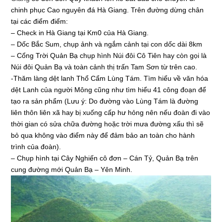
chinh phục Cao nguyên đá Hà Giang. Trên đường dừng chân
tại các điểm điểm:
– Check in Hà Giang tại Km0 của Hà Giang.
– Dốc Bắc Sum, chụp ảnh và ngắm cảnh tại con dốc dài 8km
– Cổng Trời Quản Bạ chụp hình Núi đôi Cô Tiên hay còn gọi là
Núi đôi Quản Bạ và toàn cảnh thị trấn Tam Sơn từ trên cao.
-Thăm làng dệt lanh Thổ Cẩm Lùng Tám. Tìm hiểu về văn hóa
dệt Lanh của người Mông cũng như tìm hiểu 41 công đoạn để
tạo ra sản phẩm (Lưu ý: Do đường vào Lùng Tám là đường
liên thôn liên xã hay bị xuống cấp hư hỏng nên nếu đoàn đi vào
thời gian có sửa chữa đường hoặc trời mưa đường xấu thì sẽ
bỏ qua không vào điểm này để đảm bảo an toàn cho hành
trình của đoàn).
– Chụp hình tại Cây Nghiến cô đơn – Cán Tỷ, Quản Bạ trên
cung đường mới Quản Bạ – Yên Minh.