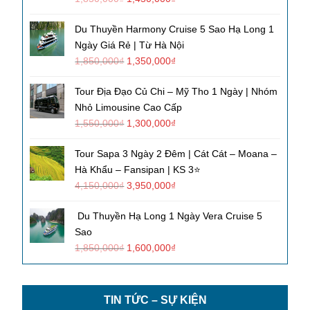
Du Thuyền Harmony Cruise 5 Sao Hạ Long 1
Ngày Giá Rẻ | Từ Hà Nội
1,850,000
₫
1,350,000
₫
Tour Địa Đạo Củ Chi – Mỹ Tho 1 Ngày | Nhóm
Nhỏ Limousine Cao Cấp
1,550,000
₫
1,300,000
₫
Tour Sapa 3 Ngày 2 Đêm | Cát Cát – Moana –
Hà Khẩu – Fansipan | KS 3⭐
4,150,000
₫
3,950,000
₫
Du Thuyền Hạ Long 1 Ngày Vera Cruise 5
Sao
1,850,000
₫
1,600,000
₫
TIN TỨC – SỰ KIỆN