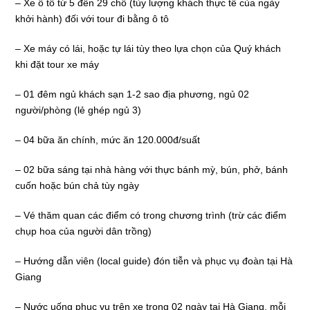
– Xe ô tô từ 5 đến 29 chỗ (tùy lượng khách thực tế của ngày
khởi hành) đối với tour đi bằng ô tô
– Xe máy có lái, hoặc tự lái tùy theo lựa chọn của Quý khách
khi đặt tour xe máy
– 01 đêm ngủ khách sạn 1-2 sao địa phương, ngủ 02
người/phòng (lẻ ghép ngủ 3)
– 04 bữa ăn chính, mức ăn 120.000đ/suất
– 02 bữa sáng tại nhà hàng với thực bánh mỳ, bún, phở, bánh
cuốn hoặc bún chả tùy ngày
– Vé thăm quan các điểm có trong chương trình (trừ các điểm
chụp hoa của người dân trồng)
– Hướng dẫn viên (local guide) đón tiễn và phục vụ đoàn tại Hà
Giang
– Nước uống phục vụ trên xe trong 02 ngày tại Hà Giang, mỗi