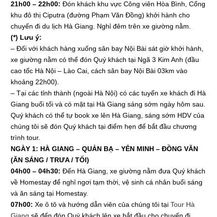
21h00 – 22h00:
Đón khách khu vực Công viên Hòa Bình, Cổng
khu đô thị Ciputra (đường Phạm Văn Đồng) khởi hành cho
chuyến đi du lịch Hà Giang. Nghỉ đêm trên xe giường nằm.
(*) Lưu ý:
– Đối với khách hàng xuống sân bay Nội Bài sát giờ khởi hành,
xe giường nằm có thể đón Quý khách tại Ngã 3 Kim Anh (đầu
cao tốc Hà Nội – Lào Cai, cách sân bay Nội Bài 03km vào
khoảng 22h00).
– Tại các tỉnh thành (ngoài Hà Nội) có các tuyến xe khách đi Hà
Giang buổi tối và có mặt tại Hà Giang sáng sớm ngày hôm sau.
Quý khách có thể tự book xe lên Hà Giang, sáng sớm HDV của
chúng tôi sẽ đón Quý khách tại điểm hẹn để bắt đầu chương
trình tour.
NGÀY 1: HÀ GIANG – QUẢN BẠ – YÊN MINH – ĐỒNG VĂN
(ĂN SÁNG / TRƯA / TỐI)
04h00 – 04h30:
Đến Hà Giang, xe giường nằm đưa Quý khách
về Homestay để nghỉ ngơi tạm thời, vệ sinh cá nhân buổi sáng
và ăn sáng tại Homestay.
07h00:
Xe ô tô và hướng dẫn viên của chúng tôi tại
Tour Hà
Giang
sẽ đến đón Quý khách lên xe bắt đầu cho chuyến đi