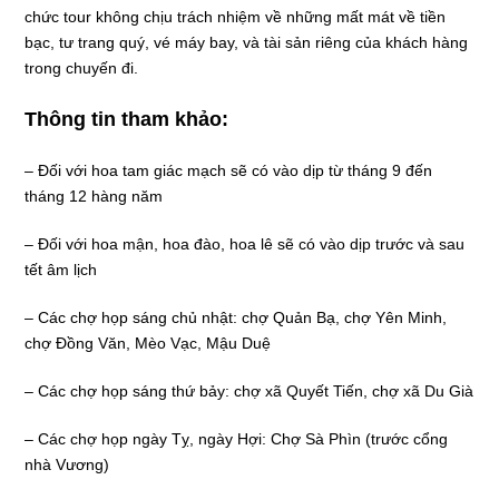
chức tour không chịu trách nhiệm về những mất mát về tiền
bạc, tư trang quý, vé máy bay, và tài sản riêng của khách hàng
trong chuyến đi.
Thông tin tham khảo:
– Đối với hoa tam giác mạch sẽ có vào dịp từ tháng 9 đến
tháng 12 hàng năm
– Đối với hoa mận, hoa đào, hoa lê sẽ có vào dịp trước và sau
tết âm lịch
– Các chợ họp sáng chủ nhật: chợ Quản Bạ, chợ Yên Minh,
chợ Đồng Văn, Mèo Vạc, Mậu Duệ
– Các chợ họp sáng thứ bảy: chợ xã Quyết Tiến, chợ xã Du Già
– Các chợ họp ngày Tỵ, ngày Hợi: Chợ Sà Phìn (trước cổng
nhà Vương)