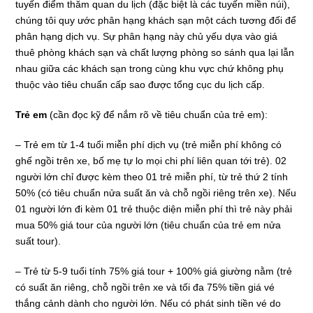
tuyến điểm thăm quan du lịch (đặc biệt là các tuyến miền núi),
chúng tôi quy ước phân hạng khách sạn một cách tương đối để
phân hạng dịch vụ. Sự phân hạng này chủ yếu dựa vào giá
thuê phòng khách sạn và chất lượng phòng so sánh qua lại lẫn
nhau giữa các khách sạn trong cùng khu vực chứ không phụ
thuộc vào tiêu chuẩn cấp sao được tổng cục du lịch cấp.
Trẻ em
(cần đọc kỹ để nắm rõ về tiêu chuẩn của trẻ em):
– Trẻ em từ 1-4 tuổi miễn phí dịch vụ (trẻ miễn phí không có
ghế ngồi trên xe, bố mẹ tự lo mọi chi phí liên quan tới trẻ). 02
người lớn chỉ được kèm theo 01 trẻ miễn phí, từ trẻ thứ 2 tính
50% (có tiêu chuẩn nửa suất ăn và chỗ ngồi riêng trên xe). Nếu
01 người lớn đi kèm 01 trẻ thuộc diện miễn phí thì trẻ này phải
mua 50% giá tour của người lớn (tiêu chuẩn của trẻ em nửa
suất tour).
– Trẻ từ 5-9 tuổi tính 75% giá tour + 100% giá giường nằm (trẻ
có suất ăn riêng, chỗ ngồi trên xe và tối đa 75% tiền giá vé
thắng cảnh dành cho người lớn. Nếu có phát sinh tiền vé do